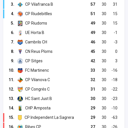
3.
CP Vilafranca B
57
30
31
4.
CP Riudebitlles
51
30
15
5.
CP Riudoms
49
30
15
6.
UE Horta B
49
30
-1
7.
Cambrils CH
46
30
-3
8.
CN Reus Ploms
45
30
0
9.
CP Sitges
42
30
3
10.
FC Martinenc
33
30
-16
11.
CP Vilanova C
32
30
-18
12.
CP Congrés C
31
30
-22
13.
HC Sant Just B
30
30
-23
14.
CHP Amposta
29
30
-10
15.
CP Independent La Sagrera
29
30
-63
16.
Ribes CP
27
30
-26