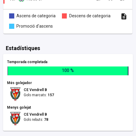
description
Ascens de categoria
Descens de categoria
Promoció d'ascens
Estadístiques
Temporada completada
100 %
Més golejador
CE Vendrell B
Gols marcats:
157
Menys golejat
CE Vendrell B
Gols rebuts:
78